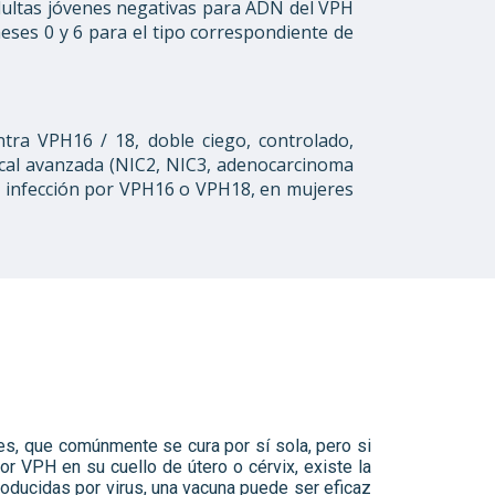
adultas jóvenes negativas para ADN del VPH
eses 0 y 6 para el tipo correspondiente de
ntra VPH16 / 18, doble ciego, controlado,
vical avanzada (NIC2, NIC3, adenocarcinoma
n la infección por VPH16 o VPH18, en mujeres
s, que comúnmente se cura por sí sola, pero si
or VPH en su cuello de útero o cérvix, existe la
roducidas por virus, una vacuna puede ser eficaz