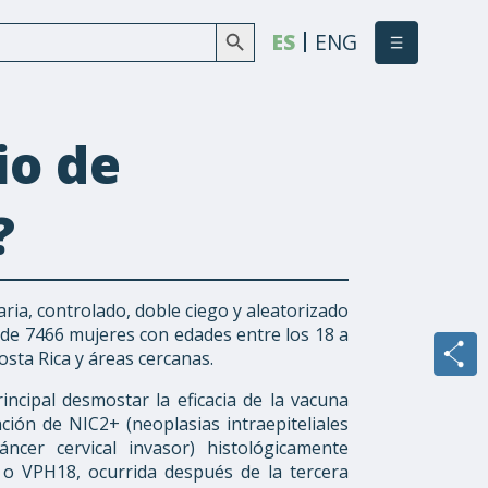
Botón de búsqueda
Buscar:
ES
ENG
io de
?
ria, controlado, doble ciego y aleatorizado
n de 7466 mujeres con edades entre los 18 a
osta Rica y áreas cercanas.
incipal desmostar la eficacia de la vacuna
ión de NIC2+ (neoplasias intraepiteliales
áncer cervical invasor) histológicamente
 o VPH18, ocurrida después de la tercera