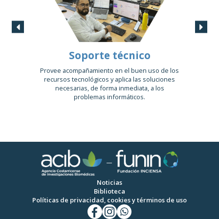
y
Soporte técnico
A
Provee acompañamiento en el buen uso de los
Perso
recursos tecnológicos y aplica las soluciones
análi
nterna,
necesarias, de forma inmediata, a los
desar
ante
problemas informáticos.
o ello,
uiendo
ales.
Noticias
Biblioteca
Políticas de privacidad, cookies y términos de uso