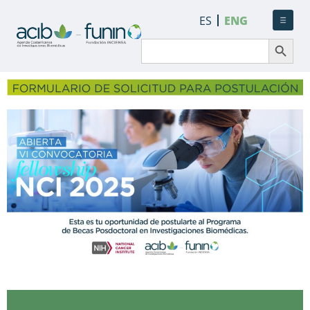
ES
ENG
Search Button
Search
for: